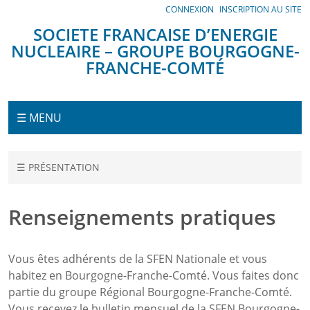
Panneau de gestion des cookies
CONNEXION
INSCRIPTION AU SITE
SOCIETE FRANCAISE D’ENERGIE
NUCLEAIRE – GROUPE BOURGOGNE-
FRANCHE-COMTÉ
Menu
☰ MENU
Accueil
☰ PRÉSENTATION
Présentation
Renseignements pratiques
Renseignements
pratiques
Vous êtes adhérents de la SFEN Nationale et vous
habitez en Bourgogne-Franche-Comté. Vous faites donc
partie du groupe Régional Bourgogne-Franche-Comté.
Vous recevez le bulletin mensuel de la SFEN Bourgogne-