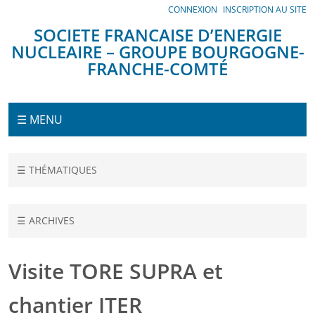
Panneau de gestion des cookies
CONNEXION
INSCRIPTION AU SITE
SOCIETE FRANCAISE D’ENERGIE
NUCLEAIRE – GROUPE BOURGOGNE-
FRANCHE-COMTÉ
Menu
☰ MENU
Accueil
☰ THÉMATIQUES
Conférences
Visite
☰ ARCHIVES
TORE
SUPRA
et
Visite TORE SUPRA et
chantier
ITER
chantier ITER