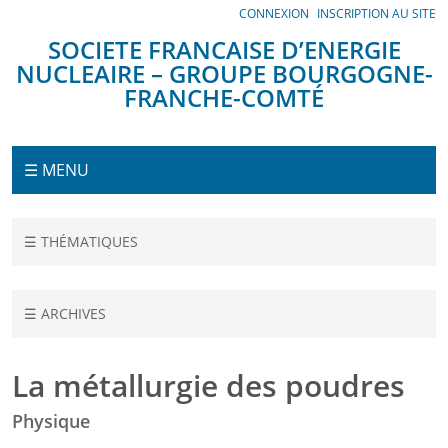
Panneau de gestion des cookies
CONNEXION
INSCRIPTION AU SITE
SOCIETE FRANCAISE D’ENERGIE
NUCLEAIRE – GROUPE BOURGOGNE-
FRANCHE-COMTÉ
Menu
☰ MENU
Accueil
☰ THÉMATIQUES
Conférences
La
☰ ARCHIVES
métallurgie
des
poudres
La métallurgie des poudres
Physique