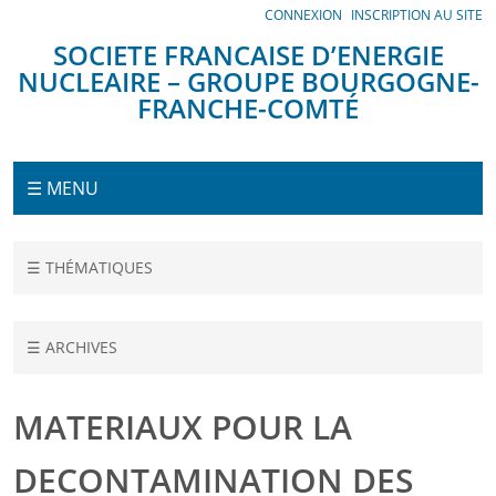
Panneau de gestion des cookies
CONNEXION
INSCRIPTION AU SITE
SOCIETE FRANCAISE D’ENERGIE
NUCLEAIRE – GROUPE BOURGOGNE-
FRANCHE-COMTÉ
Menu
☰ MENU
Accueil
☰ THÉMATIQUES
Conférences
MATERIAUX POUR
☰ ARCHIVES
LA
DECONTAMINATION
DES EFFLUENTS
MATERIAUX POUR LA
RADIOACTIFS -
L'APPROCHE
DECONTAMINATION DES
SEPARATION /