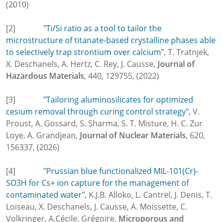
(2010)
[2]
"Ti/Si ratio as a tool to tailor the
microstructure of titanate-based crystalline phases able
to selectively trap strontium over calcium"
, T. Tratnjek,
X. Deschanels, A. Hertz, C. Rey, J. Causse,
Journal of
Hazardous Materials
, 440, 129755, (2022)
[3]
"Tailoring aluminosilicates for optimized
cesium removal through curing control strategy"
, V.
Proust, A. Gossard, S. Sharma, S. T. Misture, H. C. Zur
Loye, A. Grandjean,
Journal of Nuclear Materials
, 620,
156337, (2026)
[4]
"Prussian blue functionalized MIL-101(Cr)-
SO3H for Cs+ ion capture for the management of
contaminated water"
, K.J.B. Alloko, L. Cantrel, J. Denis, T.
Loiseau, X. Deschanels, J. Causse, A. Moissette, C.
Volkringer, A.Cécile. Grégoire,
Microporous and