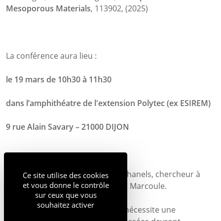
Mesoporous Materials
, 113902, (2025)
La conférence aura lieu :
le
19 mars de 10h30 à 11h30
dans l’amphithéatre de l'extension Polytec (ex ESIREM)
9 rue Alain Savary – 21000 DIJON
Le conférencier sera Xavier Deschanels, chercheur à
Ce site utilise des cookies
et vous donne le contrôle
l’Institut de Chimie Séparative de Marcoule.
sur ceux que vous
souhaitez activer
L’accès au lieu de la conférence nécessite une