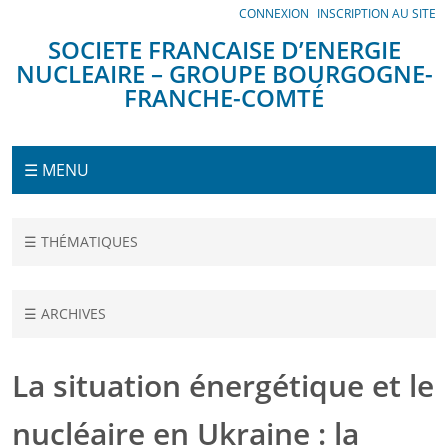
Panneau de gestion des cookies
CONNEXION
INSCRIPTION AU SITE
SOCIETE FRANCAISE D’ENERGIE
NUCLEAIRE – GROUPE BOURGOGNE-
FRANCHE-COMTÉ
Menu
☰ MENU
Accueil
☰ THÉMATIQUES
Conférences
La
☰ ARCHIVES
situation
énergétique
et le
La situation énergétique et le
nucléaire
en Ukraine :
nucléaire en Ukraine : la
la guerre à