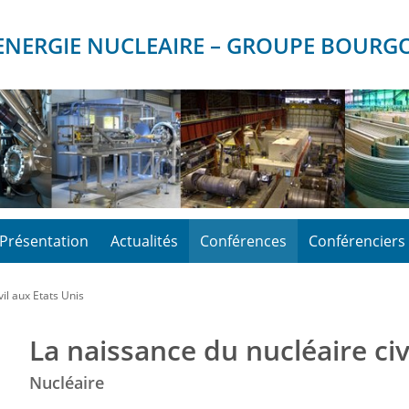
D’ENERGIE NUCLEAIRE – GROUPE BOUR
Présentation
Actualités
Conférences
Conférenciers
il aux Etats Unis
La naissance du nucléaire civ
Nucléaire