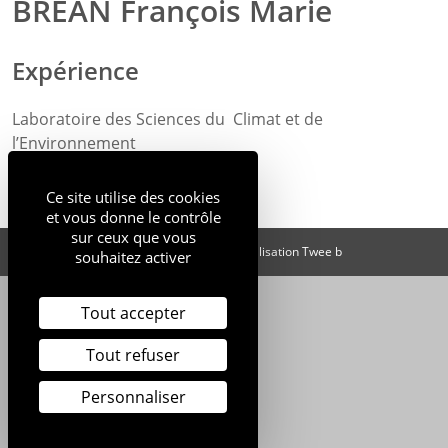
BREAN François Marie
Expérience
Laboratoire des Sciences du Climat et de
l’Environnement
CEA-CNRS-UVSQ
Ce site utilise des cookies
et vous donne le contrôle
sur ceux que vous
Mentions légales
Inscription à la SFEN
Réalisation Twee b
souhaitez activer
Tout accepter
Tout refuser
Personnaliser