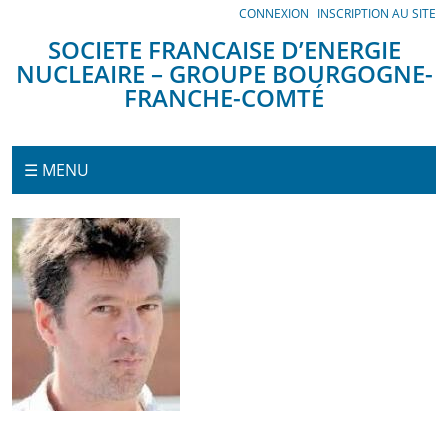
Panneau de gestion des cookies
CONNEXION
INSCRIPTION AU SITE
SOCIETE FRANCAISE D’ENERGIE
NUCLEAIRE – GROUPE BOURGOGNE-
FRANCHE-COMTÉ
Menu
☰ MENU
Accueil
Conférenciers
BREAN
François
Marie