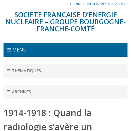
Panneau de gestion des cookies
CONNEXION
INSCRIPTION AU SITE
SOCIETE FRANCAISE D’ENERGIE
NUCLEAIRE – GROUPE BOURGOGNE-
FRANCHE-COMTÉ
Menu
☰ MENU
Accueil
☰ THÉMATIQUES
Conférences
1914-1918 :
☰ ARCHIVES
Quand la
radiologie
s’avère un
1914-1918 : Quand la
auxiliaire
indispensable
radiologie s’avère un
pour la