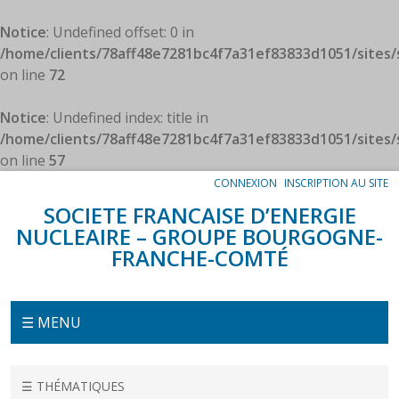
Panneau de gestion des cookies
Notice
: Undefined offset: 0 in
/home/clients/78aff48e7281bc4f7a31ef83833d1051/sites/
on line
72
Notice
: Undefined index: title in
/home/clients/78aff48e7281bc4f7a31ef83833d1051/sites
on line
57
CONNEXION
INSCRIPTION AU SITE
SOCIETE FRANCAISE D’ENERGIE
NUCLEAIRE – GROUPE BOURGOGNE-
FRANCHE-COMTÉ
Menu
☰ MENU
Accueil
☰ THÉMATIQUES